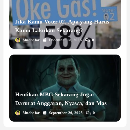
Jika Kamu Voter 02, Apa yang Harus
Kamu Lakukan Sekarang?
Mudhofar
December 18, 2025
0
Hentikan MBG Sekarang Juga:
Darurat Anggaran, Nyawa, dan Masa
Depan Bangsa
Mudhofar
September 26, 2025
0