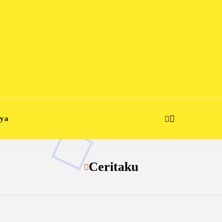
aya
Ceritaku