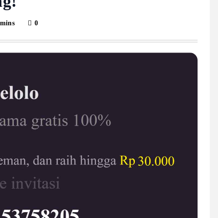
ng!
 mins
0