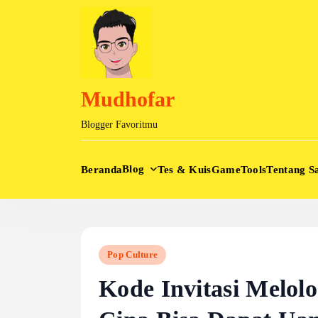
Skip
to
content
Mudhofar
Blogger Favoritmu
Blog
Beranda
Tes & Kuis
Game
Tools
Tentang S
Pop Culture
Kode Invitasi Melol