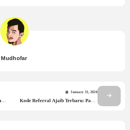
Mudhofar
January 31, 2026
a
Kode Referral Ajaib Terbaru: Pakai
, dan
“mudh67j9”, Klaim Saham Gratis
Hingga Rp100 Juta!