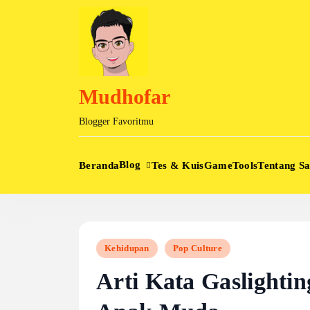
Skip
to
content
Mudhofar
Blogger Favoritmu
Blog
Beranda
Tes & Kuis
Game
Tools
Tentang S
Kehidupan
Pop Culture
Arti Kata Gaslightin