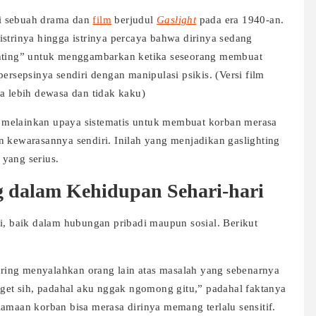
lui sebuah drama dan
film
berjudul
Gaslight
pada era 1940-an.
istrinya hingga istrinya percaya bahwa dirinya sedang
slighting” untuk menggambarkan ketika seseorang membuat
ersepsinya sendiri dengan manipulasi psikis. (Versi film
a lebih dewasa dan tidak kaku)
 melainkan upaya sistematis untuk membuat korban merasa
n kewarasannya sendiri. Inilah yang menjadikan gaslighting
yang serius.
g dalam Kehidupan Sehari-hari
si, baik dalam hubungan pribadi maupun sosial. Berikut
ering menyalahkan orang lain atas masalah yang sebenarnya
anget sih, padahal aku nggak ngomong gitu,” padahal faktanya
aan korban bisa merasa dirinya memang terlalu sensitif.