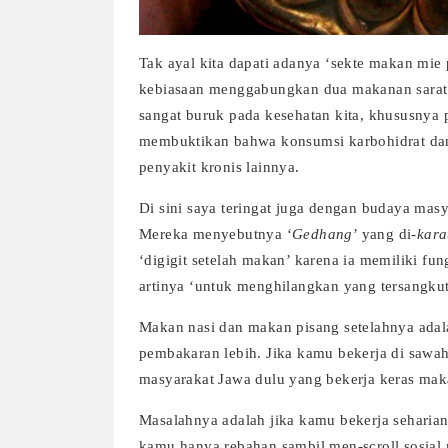
Tak ayal kita dapati adanya ‘sekte makan mie 
kebiasaan menggabungkan dua makanan sarat 
sangat buruk pada kesehatan kita, khususnya 
membuktikan bahwa konsumsi karbohidrat dan 
penyakit kronis lainnya.
Di sini saya teringat juga dengan budaya ma
Mereka menyebutnya ‘
Gedhang
’ yang di-
kara
‘digigit setelah makan’ karena ia memiliki fung
artinya ‘untuk menghilangkan yang tersangkut
Makan nasi dan makan pisang setelahnya ada
pembakaran lebih. Jika kamu bekerja di saw
masyarakat Jawa dulu yang bekerja keras mak
Masalahnya adalah jika kamu bekerja seharian
kamu hanya rebahan sambil men-scroll sosial