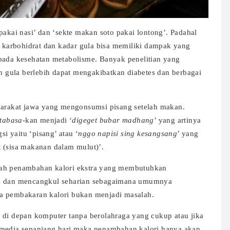
pakai nasi’ dan ‘sekte makan soto pakai lontong’. Padahal
karbohidrat dan kadar gula bisa memiliki dampak yang
pada kesehatan metabolisme. Banyak penelitian yang
gula berlebih dapat mengakibatkan diabetes dan berbagai
syarakat jawa yang mengonsumsi pisang setelah makan.
tabasa
-kan menjadi ‘
digeget bubar madhang
’ yang artinya
si yaitu ‘pisang’ atau ‘
nggo napisi sing kesangsang
’ yang
 (sisa makanan dalam mulut)’.
lah penambahan kalori ekstra yang membutuhkan
ah dan mencangkul seharian sebagaimana umumnya
a pembakaran kalori bukan menjadi masalah.
 di depan komputer tanpa berolahraga yang cukup atau jika
 media sepanjang hari maka penambahan kalori hanya akan