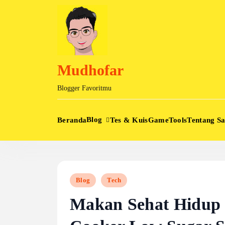
Skip
to
content
Mudhofar
Blogger Favoritmu
Blog
Beranda
Tes & Kuis
Game
Tools
Tentang S
Blog
Tech
Makan Sehat Hidup 