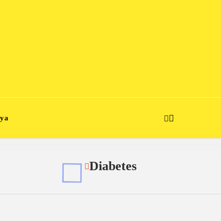
aya
Diabetes