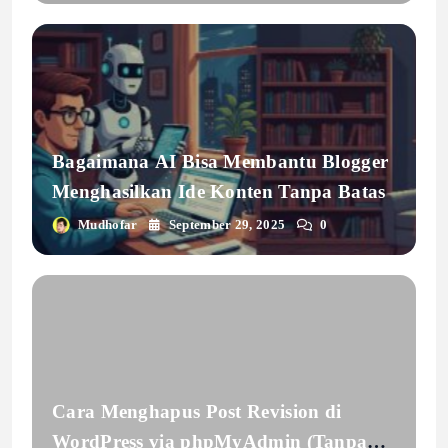
Plugin Gagal
Bagaimana AI Bisa Membantu Blogger
Menghasilkan Ide Konten Tanpa Batas
Mudhofar
September 29, 2025
0
Cara Menghapus Post Revision di
WordPress via phpMyAdmin (Tanpa