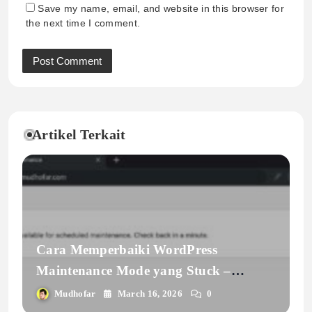
Save my name, email, and website in this browser for
the next time I comment.
Artikel Terkait
Cara Memperbaiki WordPress
Maintenance Mode yang Stuck –
Pengalaman Nyata Setelah Update
Mudhofar
March 16, 2026
0