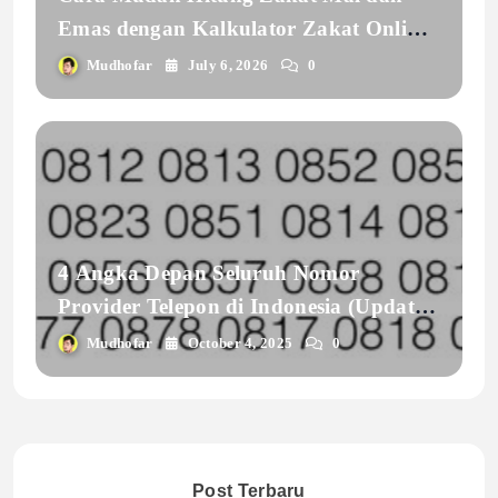
Emas dengan Kalkulator Zakat Online
INSANTRI
Mudhofar
July 6, 2026
0
4 Angka Depan Seluruh Nomor
Provider Telepon di Indonesia (Update
2025)
Mudhofar
October 4, 2025
0
Post Terbaru