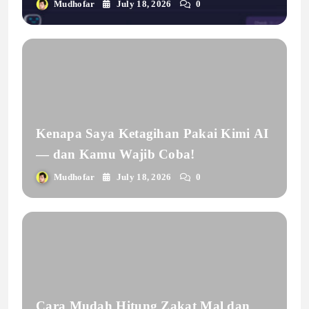
Mudhofar
July 18, 2026
0
Kenapa Saya Ketagihan Pakai Kimi AI
— dan Kamu Wajib Coba!
Mudhofar
July 18, 2026
0
Cara Mudah Hitung Zakat Mal dan