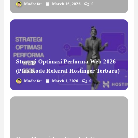
Pengalaman Nyata Setelah Update
Mudhofar
March 16, 2026
0
Plugin Gagal
Strategi Optimasi Performa Web 2026
(Plus Kode Referral Hostinger Terbaru)
Mudhofar
March 1, 2026
0