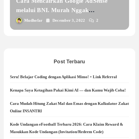
Cara Mencairkan Google AdSense
melalui BNI. Murah Nggak
Potongannya?
Mudhofar
December 3, 2022
2
Post Terbaru
Seru! Belajar Coding dengan Aplikasi Mimo! + Link Referral
Kenapa Saya Ketagihan Pakai Kimi AI — dan Kamu Wajib Coba!
Cara Mudah Hitung Zakat Mal dan Emas dengan Kalkulator Zakat
Online INSANTRI
Kode Undangan eFootball Terbaru 2026: Cara Klaim Reward &
Masukkan Kode Undangan (Invitation/Redeem Code)