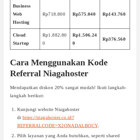
Business
Web
Rp718.800
Rp575.040
Rp143.760
Hosting
Cloud
Rp1.882.80
Rp1.506.24
Rp376.560
Startup
0
0
Cara Menggunakan Kode
Referral Niagahoster
Mendapatkan diskon 20% sangat mudah! Ikuti langkah-
langkah berikut:
Kunjungi website Niagahoster
di
https://niagahoster.co.id?
REFERRALCODE=X2ONADALBOCY
.
Pilih layanan yang Anda butuhkan, seperti shared