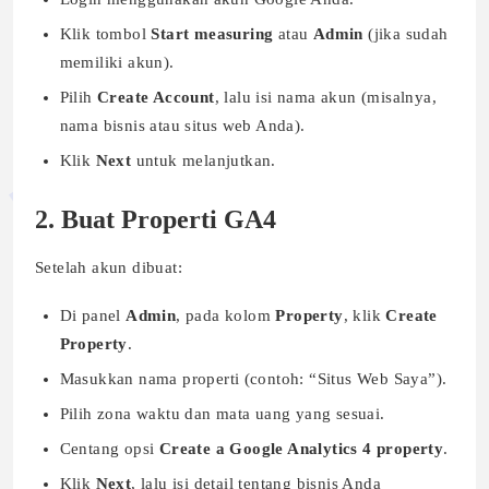
Klik tombol
Start measuring
atau
Admin
(jika sudah
memiliki akun).
Pilih
Create Account
, lalu isi nama akun (misalnya,
nama bisnis atau situs web Anda).
Klik
Next
untuk melanjutkan.
2. Buat Properti GA4
Setelah akun dibuat:
Di panel
Admin
, pada kolom
Property
, klik
Create
Property
.
Masukkan nama properti (contoh: “Situs Web Saya”).
Pilih zona waktu dan mata uang yang sesuai.
Centang opsi
Create a Google Analytics 4 property
.
Klik
Next
, lalu isi detail tentang bisnis Anda