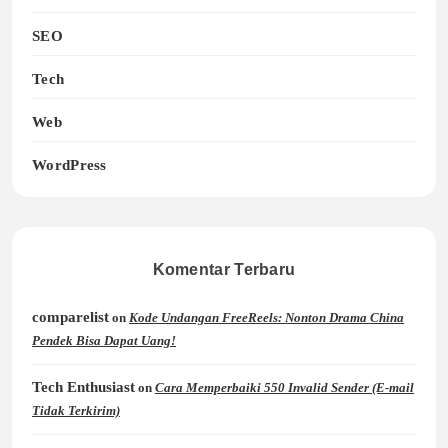
SEO
Tech
Web
WordPress
Komentar Terbaru
comparelist
on
Kode Undangan FreeReels: Nonton Drama China
Pendek Bisa Dapat Uang!
Tech Enthusiast
on
Cara Memperbaiki 550 Invalid Sender (E-mail
Tidak Terkirim)