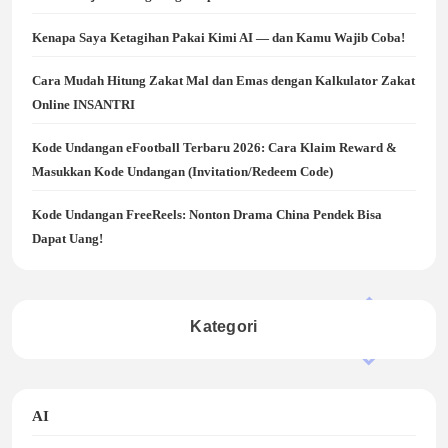
Kenapa Saya Ketagihan Pakai Kimi AI — dan Kamu Wajib Coba!
Cara Mudah Hitung Zakat Mal dan Emas dengan Kalkulator Zakat
Online INSANTRI
Kode Undangan eFootball Terbaru 2026: Cara Klaim Reward &
Masukkan Kode Undangan (Invitation/Redeem Code)
Kode Undangan FreeReels: Nonton Drama China Pendek Bisa
Dapat Uang!
Kategori
AI