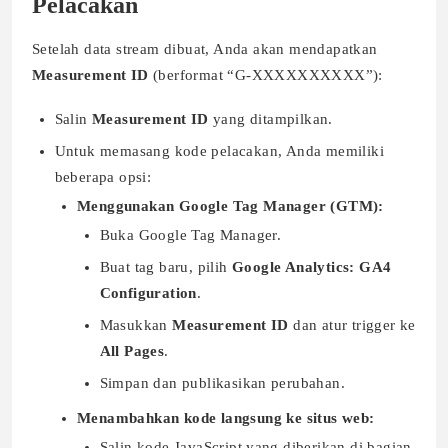
Pelacakan
Setelah data stream dibuat, Anda akan mendapatkan
Measurement ID
(berformat “G-XXXXXXXXXX”):
Salin
Measurement ID
yang ditampilkan.
Untuk memasang kode pelacakan, Anda memiliki
beberapa opsi:
Menggunakan Google Tag Manager (GTM):
Buka Google Tag Manager.
Buat tag baru, pilih
Google Analytics: GA4
Configuration
.
Masukkan
Measurement ID
dan atur trigger ke
All Pages
.
Simpan dan publikasikan perubahan.
Menambahkan kode langsung ke situs web:
Salin kode JavaScript yang diberikan di bagian