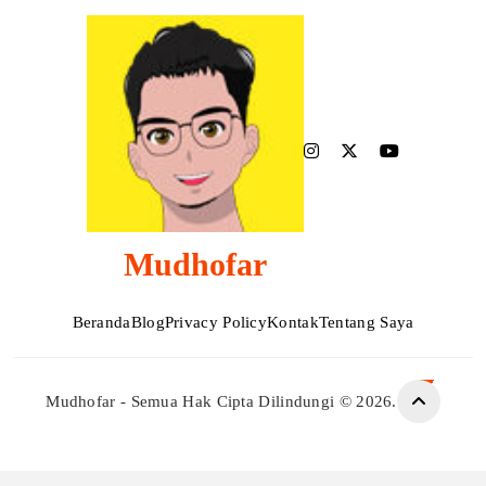
Mudhofar
Beranda
Blog
Privacy Policy
Kontak
Tentang Saya
Mudhofar - Semua Hak Cipta Dilindungi © 2026.