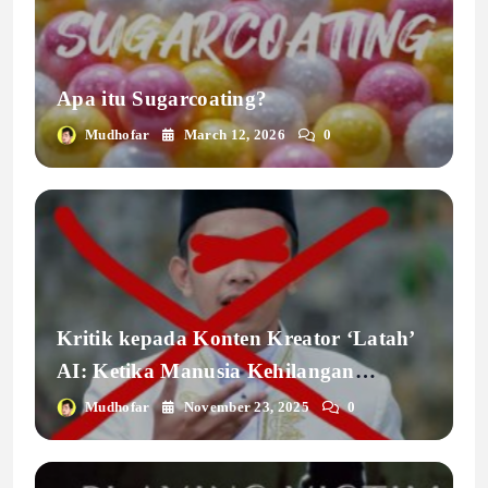
Apa itu Sugarcoating?
Mudhofar
March 12, 2026
0
Kritik kepada Konten Kreator ‘Latah’
AI: Ketika Manusia Kehilangan
Kemanusiaannya
Mudhofar
November 23, 2025
0