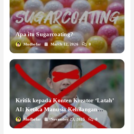
Apa itu Sugarcoating?
Mudhofar
March 12, 2026
0
Kritik kepada Konten Kreator ‘Latah’
AI: Ketika Manusia Kehilangan
Kemanusiaannya
Mudhofar
November 23, 2025
0