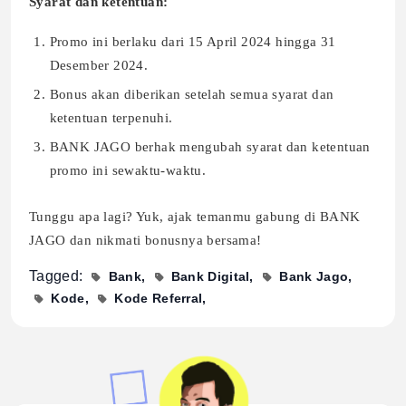
Syarat dan ketentuan:
Promo ini berlaku dari 15 April 2024 hingga 31
Desember 2024.
Bonus akan diberikan setelah semua syarat dan
ketentuan terpenuhi.
BANK JAGO berhak mengubah syarat dan ketentuan
promo ini sewaktu-waktu.
Tunggu apa lagi? Yuk, ajak temanmu gabung di BANK
JAGO dan nikmati bonusnya bersama!
Tagged:
Bank
Bank Digital
Bank Jago
Kode
Kode Referral