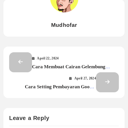
Mudhofar
April 22, 2024
Cara Membuat Cairan Gelembung
Sendiri di Rumah | DIY Tips
April 27, 2024
Cara Setting Pembayaran Google
AdSense Melalui Bank Jago
Leave a Reply