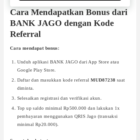
Cara Mendapatkan Bonus dari
BANK JAGO dengan Kode
Referral
Cara mendapat bonus:
Unduh aplikasi BANK JAGO dari App Store atau
Google Play Store.
Daftar dan masukkan kode referral
MUD87238
saat
diminta.
Selesaikan registrasi dan verifikasi akun.
Top up saldo minimal Rp500.000 dan lakukan 1x
pembayaran menggunakan QRIS Jago (transaksi
minimal Rp20.000).