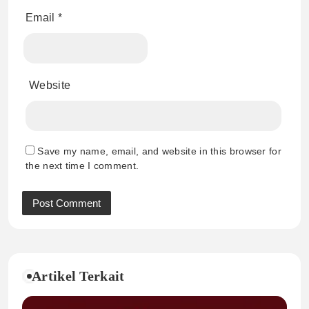
Email
*
Website
Save my name, email, and website in this browser for
the next time I comment.
Artikel Terkait