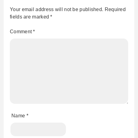
Your email address will not be published.
Required
fields are marked
*
Comment
*
Name
*