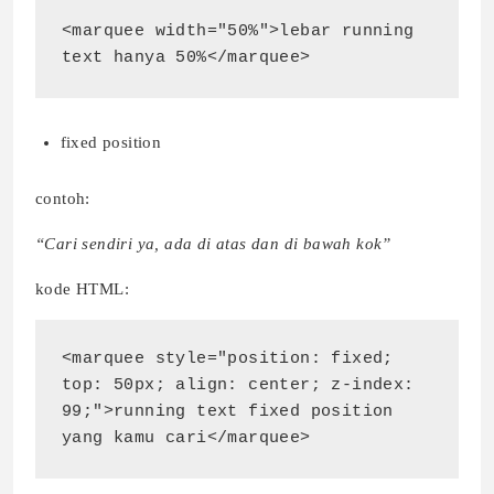
<marquee width="50%">lebar running 
text hanya 50%</marquee>
fixed position
contoh:
“Cari sendiri ya, ada di atas dan di bawah kok”
kode HTML:
<marquee style="position: fixed; 
top: 50px; align: center; z-index: 
99;">running text fixed position 
yang kamu cari</marquee>