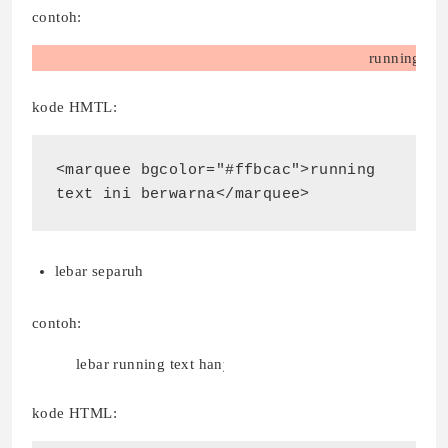
contoh:
running text ini be
kode HMTL:
<marquee bgcolor="#ffbcac">running 
text ini berwarna</marquee>
lebar separuh
contoh:
lebar running text hanya 50%
kode HTML: