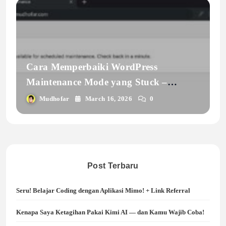
Cara Memperbaiki WordPress
Maintenance Mode yang Stuck –
Pengalaman Nyata Setelah Update
Mudhofar
March 16, 2026
0
Plugin Gagal
Post Terbaru
Seru! Belajar Coding dengan Aplikasi Mimo! + Link Referral
Kenapa Saya Ketagihan Pakai Kimi AI — dan Kamu Wajib Coba!