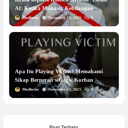
AI: Ketika Manusia Kehilangan
Kemanusiaannya
Mudhofar
November 23, 2025
0
Apa Itu Playing Victim? Memahami
Sikap Berperan sebagai Korban
Mudhofar
November 22, 2025
0
Post Terbaru