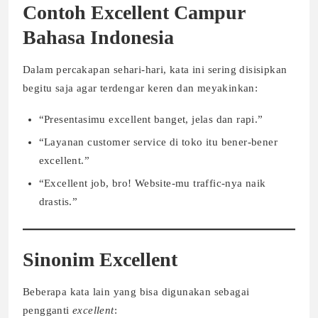
Contoh Excellent Campur
Bahasa Indonesia
Dalam percakapan sehari-hari, kata ini sering disisipkan
begitu saja agar terdengar keren dan meyakinkan:
“Presentasimu excellent banget, jelas dan rapi.”
“Layanan customer service di toko itu bener-bener
excellent.”
“Excellent job, bro! Website-mu traffic-nya naik
drastis.”
Sinonim Excellent
Beberapa kata lain yang bisa digunakan sebagai
pengganti
excellent
: