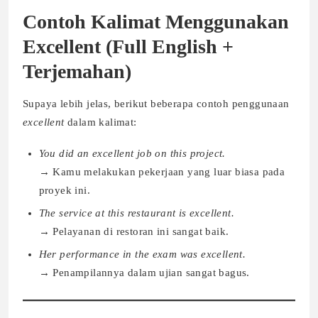
Contoh Kalimat Menggunakan
Excellent (Full English +
Terjemahan)
Supaya lebih jelas, berikut beberapa contoh penggunaan
excellent
dalam kalimat:
You did an excellent job on this project.
→ Kamu melakukan pekerjaan yang luar biasa pada
proyek ini.
The service at this restaurant is excellent.
→ Pelayanan di restoran ini sangat baik.
Her performance in the exam was excellent.
→ Penampilannya dalam ujian sangat bagus.