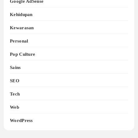
Google AdSense
Kehidupan
Kewarasan
Personal
Pop Culture
Sains
SEO
Tech
Web
WordPress