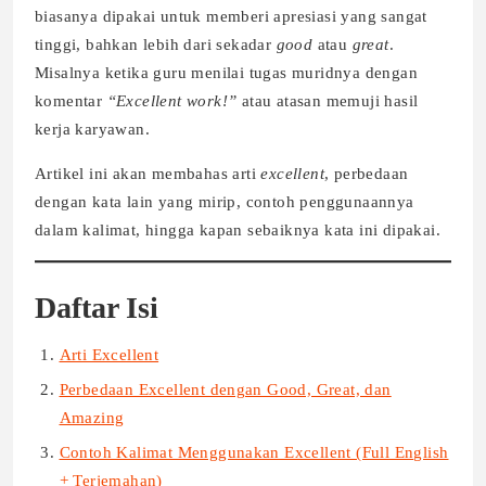
biasanya dipakai untuk memberi apresiasi yang sangat
tinggi, bahkan lebih dari sekadar
good
atau
great
.
Misalnya ketika guru menilai tugas muridnya dengan
komentar
“Excellent work!”
atau atasan memuji hasil
kerja karyawan.
Artikel ini akan membahas arti
excellent
, perbedaan
dengan kata lain yang mirip, contoh penggunaannya
dalam kalimat, hingga kapan sebaiknya kata ini dipakai.
Daftar Isi
Arti Excellent
Perbedaan Excellent dengan Good, Great, dan
Amazing
Contoh Kalimat Menggunakan Excellent (Full English
+ Terjemahan)