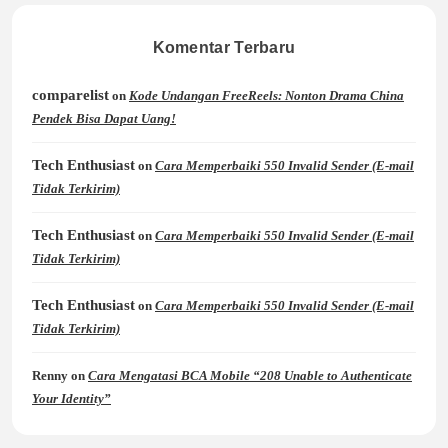
Komentar Terbaru
comparelist
on
Kode Undangan FreeReels: Nonton Drama China
Pendek Bisa Dapat Uang!
Tech Enthusiast
on
Cara Memperbaiki 550 Invalid Sender (E-mail
Tidak Terkirim)
Tech Enthusiast
on
Cara Memperbaiki 550 Invalid Sender (E-mail
Tidak Terkirim)
Tech Enthusiast
on
Cara Memperbaiki 550 Invalid Sender (E-mail
Tidak Terkirim)
Renny
on
Cara Mengatasi BCA Mobile “208 Unable to Authenticate
Your Identity”