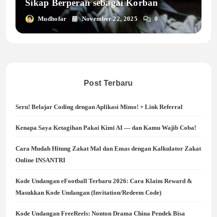
Sikap Berperan sebagai Korban
Mudhofar
November 22, 2025
0
Post Terbaru
Seru! Belajar Coding dengan Aplikasi Mimo! + Link Referral
Kenapa Saya Ketagihan Pakai Kimi AI — dan Kamu Wajib Coba!
Cara Mudah Hitung Zakat Mal dan Emas dengan Kalkulator Zakat
Online INSANTRI
Kode Undangan eFootball Terbaru 2026: Cara Klaim Reward &
Masukkan Kode Undangan (Invitation/Redeem Code)
Kode Undangan FreeReels: Nonton Drama China Pendek Bisa