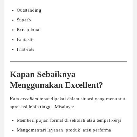
Outstanding
Superb
Exceptional
Fantastic
First-rate
Kapan Sebaiknya
Menggunakan Excellent?
Kata
excellent
tepat dipakai dalam situasi yang menuntut
apresiasi lebih tinggi. Misalnya:
Memberi pujian formal di sekolah atau tempat kerja.
Mengomentari layanan, produk, atau performa