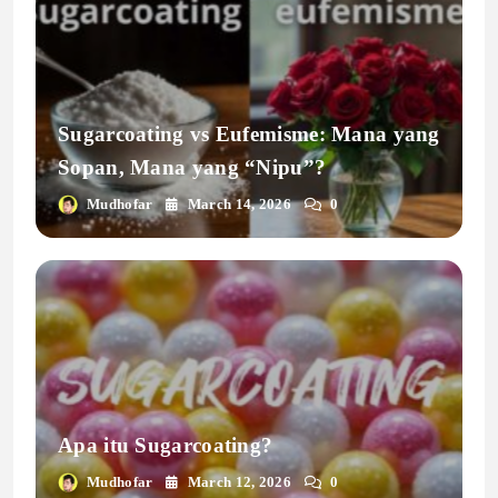
Sugarcoating vs Eufemisme: Mana yang
Sopan, Mana yang “Nipu”?
Mudhofar
March 14, 2026
0
Apa itu Sugarcoating?
Mudhofar
March 12, 2026
0