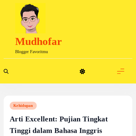
Skip
to
content
Mudhofar
Blogger Favoritmu
Kehidupan
Arti Excellent: Pujian Tingkat
Tinggi dalam Bahasa Inggris