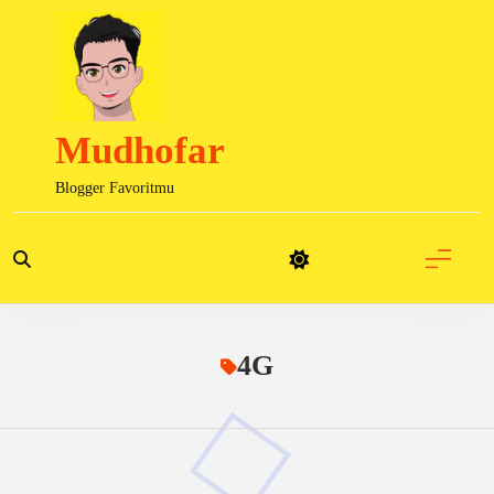
Skip
to
content
Mudhofar
Blogger Favoritmu
4G