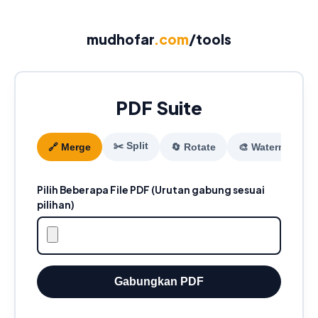
mudhofar
.com
/tools
PDF Suite
✂️ Split
🔗 Merge
🔄 Rotate
🎨 Watermark
Pilih Beberapa File PDF (Urutan gabung sesuai
pilihan)
Gabungkan PDF