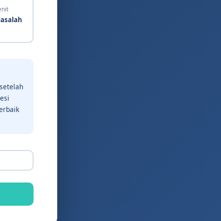
enit
asalah
setelah
esi
erbaik