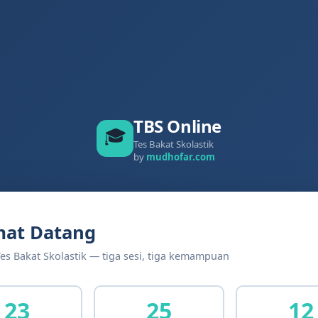
TBS Online
🎓
Tes Bakat Skolastik
by
mudhofar.com
mat Datang
Tes Bakat Skolastik — tiga sesi, tiga kemampuan
23
25
12