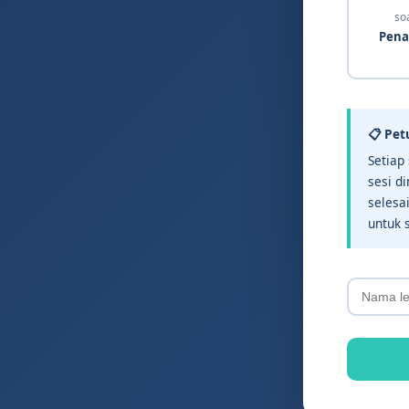
soa
Pena
📋 Pet
Setiap
sesi d
selesa
untuk s